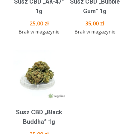
Susz CBD „AK-47”
Susz CBD „Bubble
1g
Gum” 1g
25,00
zł
35,00
zł
Brak w magazynie
Brak w magazynie
Susz CBD „Black
Buddha” 1g
35,00
zł