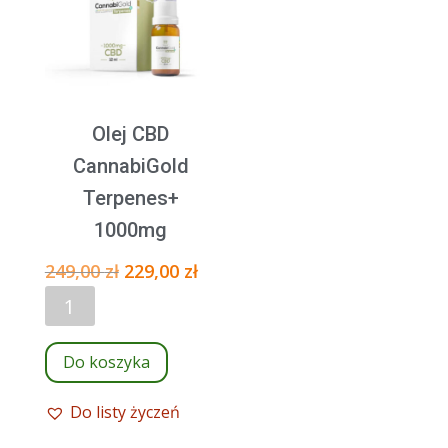
Olej CBD
CannabiGold
Terpenes+
1000mg
Pierwotna
Aktualna
249,00
zł
229,00
zł
ilość
cena
cena
Olej
wynosiła:
wynosi:
CBD
249,00 zł.
229,00 zł.
Do koszyka
CannabiGold
Terpenes+
Do listy życzeń
1000mg