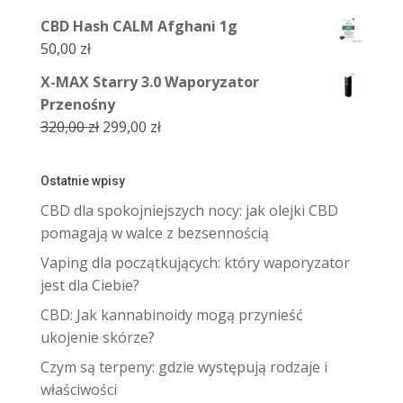
cena
cena
CBD Hash CALM Afghani 1g
wynosiła:
wynosi:
50,00
zł
399,00 zł.
369,00 zł.
X-MAX Starry 3.0 Waporyzator
Przenośny
Pierwotna
Aktualna
320,00
zł
299,00
zł
cena
cena
wynosiła:
wynosi:
Ostatnie wpisy
320,00 zł.
299,00 zł.
CBD dla spokojniejszych nocy: jak olejki CBD
pomagają w walce z bezsennością
Vaping dla początkujących: który waporyzator
jest dla Ciebie?
CBD: Jak kannabinoidy mogą przynieść
ukojenie skórze?
Czym są terpeny: gdzie występują rodzaje i
właściwości