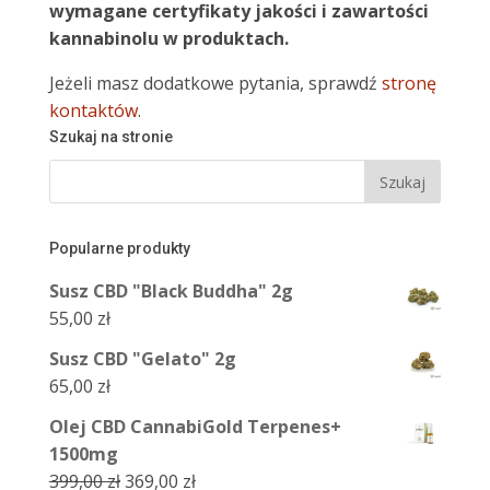
wymagane certyfikaty jakości i zawartości
kannabinolu w produktach.
Jeżeli masz dodatkowe pytania, sprawdź
stronę
kontaktów
.
Szukaj na stronie
Popularne produkty
Susz CBD "Black Buddha" 2g
55,00
zł
Susz CBD "Gelato" 2g
65,00
zł
Olej CBD CannabiGold Terpenes+
1500mg
Pierwotna
Aktualna
399,00
zł
369,00
zł