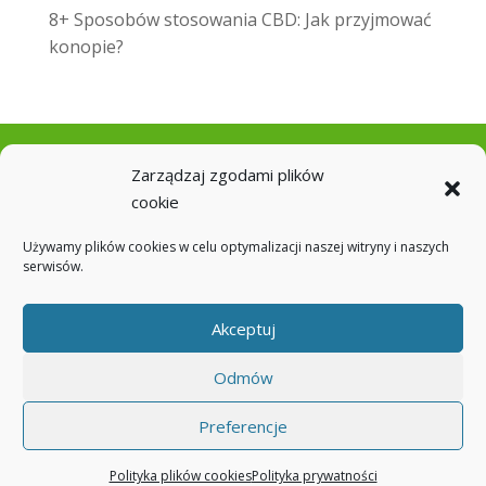
8+ Sposobów stosowania CBD: Jak przyjmować
konopie?
Zarządzaj zgodami plików
cookie
Używamy plików cookies w celu optymalizacji naszej witryny i naszych
serwisów.
Akceptuj
Regulamin
Polityka prywatności
Płatność i Dostawa
Zwroty i Reklamacje
Odmów
Kontakt
O nas
Polityka plików cookies (EU)
Preferencje
Polityka plików cookies
Polityka prywatności