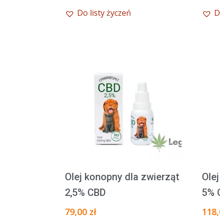
249,00 zł.
229,00 zł.
CBD
CBD
Do listy życzeń
D
CannabiGold
Cann
Terpenes+
Terp
1000mg
150
Olej konopny dla zwierząt
Ole
2,5% CBD
5% 
79,00
zł
118