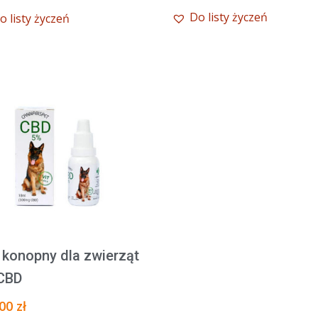
399,00 zł.
369,00 zł.
CBD
Do listy życzeń
o listy życzeń
CannabiGold
abiGold
Terpenes+
enes+
500mg
0mg
j konopny dla zwierząt
CBD
,00
zł