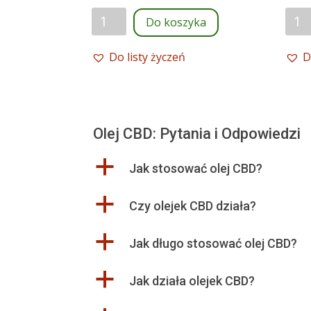
ilość
ilość
Do koszyka
Olej
Olej
konopny
kon
Do listy życzeń
D
dla
dla
zwierząt
zwie
2,5%
5%
CBD
CBD
Olej CBD: Pytania i Odpowiedzi
a
Jak stosować olej CBD?
a
Czy olejek CBD działa?
a
Jak długo stosować olej CBD?
a
Jak działa olejek CBD?