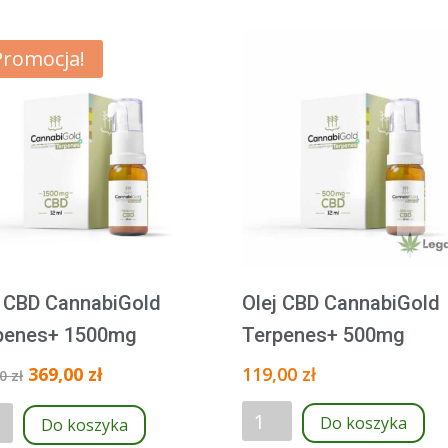
Promocja!
j CBD CannabiGold
Olej CBD CannabiGold
penes+ 1500mg
Terpenes+ 500mg
Pierwotna
Aktualna
369,00
zł
119,00
zł
00
zł
cena
cena
ilość
Do koszyka
wynosiła:
wynosi:
Do koszyka
Olej