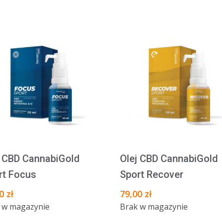
ne
i
j CBD CannabiGold
Olej CBD CannabiGold
rt Focus
Sport Recover
00
zł
79,00
zł
 w magazynie
Brak w magazynie