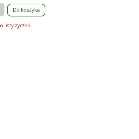
Do koszyka
opny
o listy życzeń
rząt