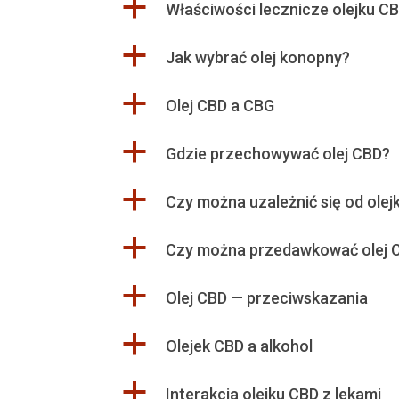
a
Właściwości lecznicze olejku C
a
Jak wybrać olej konopny?
a
Olej CBD a CBG
a
Gdzie przechowywać olej CBD?
a
Czy można uzależnić się od ole
a
Czy można przedawkować olej 
a
Olej CBD — przeciwskazania
a
Olejek CBD a alkohol
a
Interakcja olejku CBD z lekami