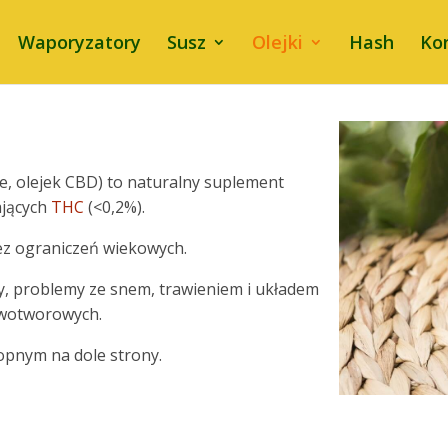
Waporyzatory
Susz
Olejki
Hash
Ko
e, olejek CBD) to naturalny suplement
ających
THC
(<0,2%).
z ograniczeń wiekowych.
y, problemy ze snem, trawieniem i układem
owotworowych.
opnym na dole strony.