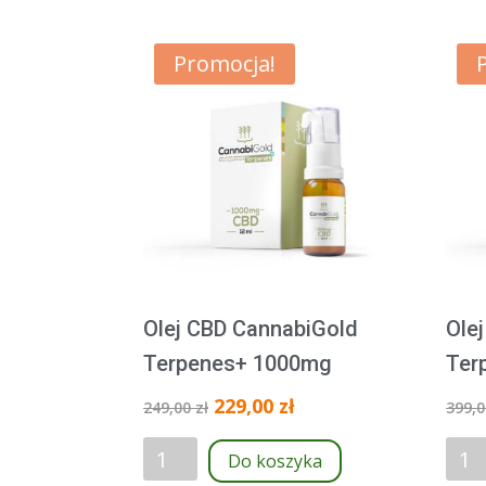
Promocja!
Olej CBD CannabiGold
Ole
Terpenes+ 1000mg
Ter
Pierwotna
Aktualna
229,00
zł
249,00
zł
399,
cena
cena
ilość
ilość
wynosiła:
wynosi:
Do koszyka
Olej
Olej