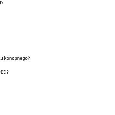
BD
jku konopnego?
CBD?