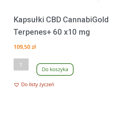
Kapsułki CBD CannabiGold
Terpenes+ 60 x10 mg
109,50
zł
ilość
Do koszyka
Kapsułki
CBD
Do listy życzeń
CannabiGold
Terpenes+
60
x10
mg