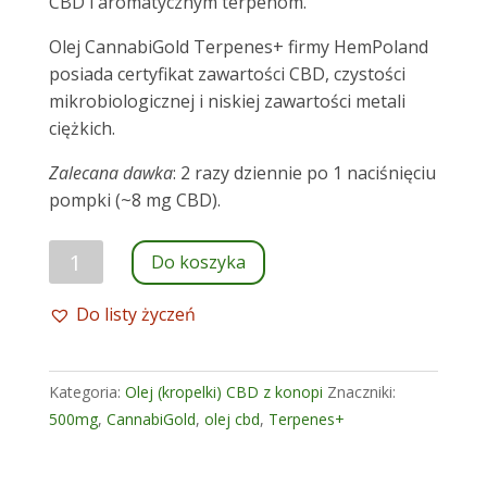
CBD i aromatycznym terpenom.
Olej CannabiGold Terpenes+ firmy HemPoland
posiada certyfikat zawartości CBD, czystości
mikrobiologicznej i niskiej zawartości metali
ciężkich.
Zalecana dawka
: 2 razy dziennie po 1 naciśnięciu
pompki (~8 mg CBD).
ilość
Do koszyka
Olej
CBD
Do listy życzeń
CannabiGold
Terpenes+
500mg
Kategoria:
Olej (kropelki) CBD z konopi
Znaczniki:
500mg
,
CannabiGold
,
olej cbd
,
Terpenes+