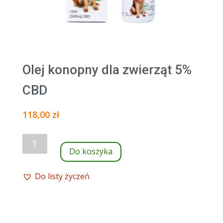
Olej konopny dla zwierząt 5%
CBD
118,00
zł
ilość
Do koszyka
Olej
konopny
Do listy życzeń
dla
zwierząt
5%
CBD