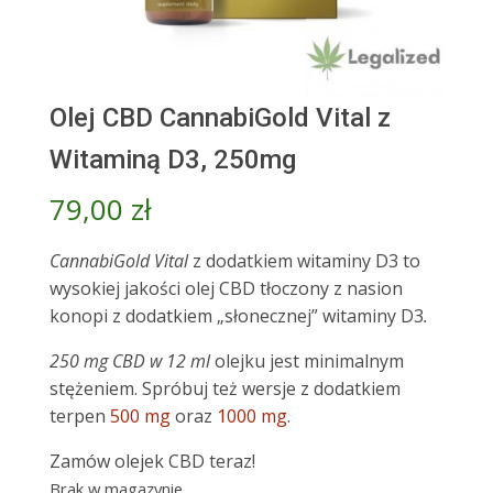
Olej CBD CannabiGold Vital z
Witaminą D3, 250mg
79,00
zł
CannabiGold Vital
z dodatkiem witaminy D3 to
wysokiej jakości olej CBD tłoczony z nasion
konopi z dodatkiem „słonecznej” witaminy D3
.
250 mg CBD w 12 ml
olejku jest minimalnym
stężeniem. Spróbuj też wersje z dodatkiem
terpen
500 mg
oraz
1000 mg
.
Zamów olejek CBD teraz!
Brak w magazynie