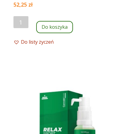
52,25
zł
ilość
Do koszyka
Kapsułki
CBD
Do listy życzeń
CannabiGold
Smart,
30
x10mg