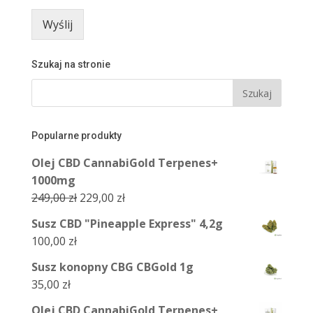
Wyślij
Szukaj na stronie
Popularne produkty
Olej CBD CannabiGold Terpenes+
1000mg
Pierwotna
Aktualna
249,00
zł
229,00
zł
cena
cena
Susz CBD "Pineapple Express" 4,2g
wynosiła:
wynosi:
100,00
zł
249,00 zł.
229,00 zł.
Susz konopny CBG CBGold 1g
35,00
zł
Olej CBD CannabiGold Terpenes+