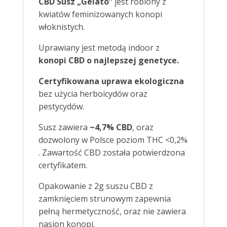
CBD Susz „Gelato”
jest robiony z
kwiatów feminizowanych konopi
włoknistych.
Uprawiany jest metodą indoor z
konopi CBD o najlepszej genetyce.
Certyfikowana uprawa ekologiczna
bez użycia herboicydów oraz
pestycydów.
Susz zawiera
~4,7% CBD
, oraz
dozwolony w Polsce poziom THC <0,2%
. Zawartość CBD została potwierdzona
certyfikatem.
Opakowanie z 2g suszu CBD z
zamknięciem strunowym zapewnia
pełną hermetyczność, oraz nie zawiera
nasion konopi.